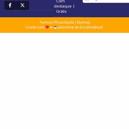
Com
destaque
|
Grátis
Termos
|
Privacidade
|
Sitemap
Criado com
e
pelo time do EncontraBrasil