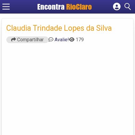
Encontra
RioClaro
Cadastrar empresa
Fazer login
Claudia Trindade Lopes da Silva
Criar conta
Compartilhar
Avalie!
179