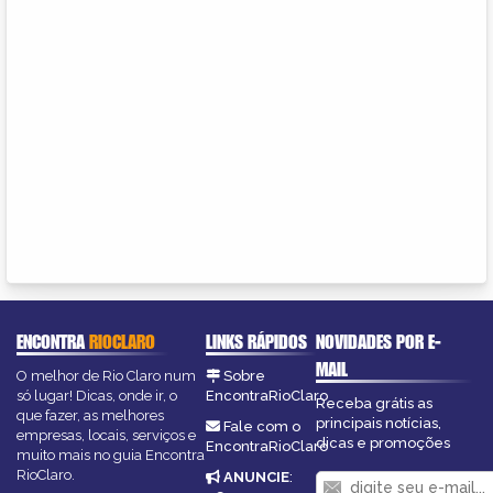
ENCONTRA
RIOCLARO
LINKS RÁPIDOS
NOVIDADES POR E-
MAIL
O melhor de Rio Claro num
Sobre
só lugar! Dicas, onde ir, o
EncontraRioClaro
Receba grátis as
que fazer, as melhores
principais notícias,
Fale com o
empresas, locais, serviços e
dicas e promoções
EncontraRioClaro
muito mais no guia Encontra
RioClaro.
ANUNCIE
: