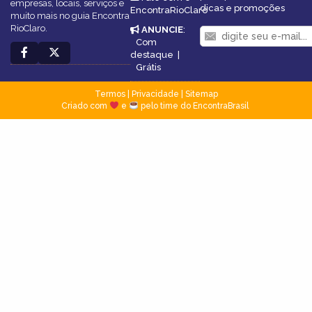
empresas, locais, serviços e
dicas e promoções
EncontraRioClaro
muito mais no guia Encontra
RioClaro.
ANUNCIE
:
Com
destaque
|
Grátis
Termos
|
Privacidade
|
Sitemap
Criado com
e
pelo time do EncontraBrasil