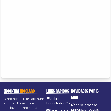
ENCONTRA
RIOCLARO
LINKS RÁPIDOS
NOVIDADES POR E-
MAIL
O melhor de Rio Claro num
Sobre
só lugar! Dicas, onde ir, o
EncontraRioClaro
Receba grátis as
que fazer, as melhores
principais notícias,
Fale com o