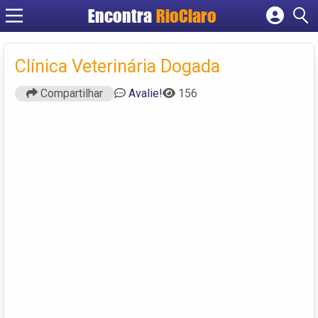
Encontra
RioClaro
Cadastrar empresa
Fazer login
Clínica Veterinária Dogada
Criar conta
Compartilhar
Avalie!
156