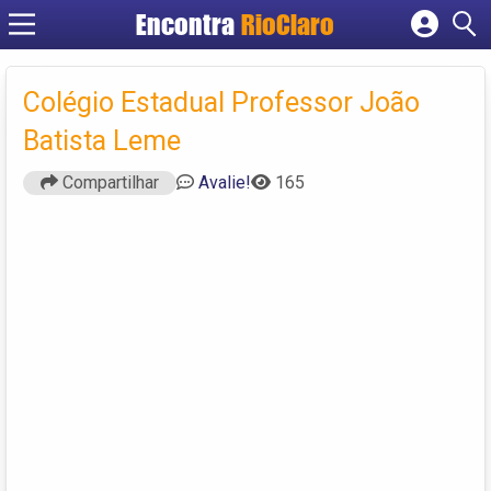
Encontra
RioClaro
Cadastrar empresa
Fazer login
Colégio Estadual Professor João
Criar conta
Batista Leme
Compartilhar
Avalie!
165