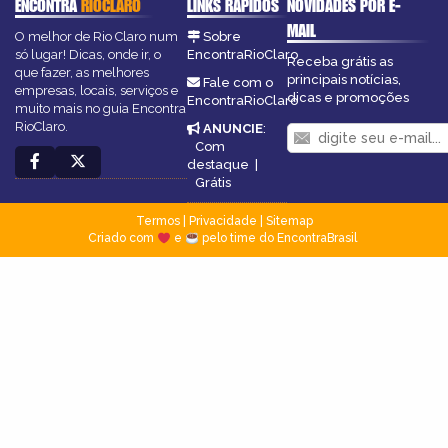
ENCONTRA
RIOCLARO
LINKS RÁPIDOS
NOVIDADES POR E-
MAIL
O melhor de Rio Claro num
Sobre
só lugar! Dicas, onde ir, o
EncontraRioClaro
Receba grátis as
que fazer, as melhores
principais notícias,
Fale com o
empresas, locais, serviços e
dicas e promoções
EncontraRioClaro
muito mais no guia Encontra
RioClaro.
ANUNCIE
:
Com
destaque
|
Grátis
Termos
|
Privacidade
|
Sitemap
Criado com
e
pelo time do EncontraBrasil