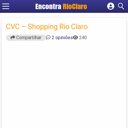
Encontra
RioClaro
Cadastrar empresa
Fazer login
CVC – Shopping Rio Claro
Criar conta
Compartilhar
2 opiniões
240