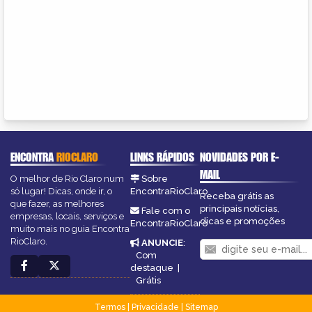
ENCONTRA
RIOCLARO
LINKS RÁPIDOS
NOVIDADES POR E-
MAIL
O melhor de Rio Claro num
Sobre
só lugar! Dicas, onde ir, o
EncontraRioClaro
Receba grátis as
que fazer, as melhores
principais notícias,
Fale com o
empresas, locais, serviços e
dicas e promoções
EncontraRioClaro
muito mais no guia Encontra
RioClaro.
ANUNCIE
:
Com
destaque
|
Grátis
Termos
|
Privacidade
|
Sitemap