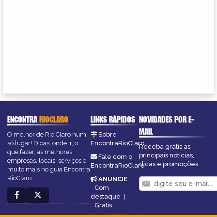
ENCONTRA
RIOCLARO
LINKS RÁPIDOS
NOVIDADES POR E-
MAIL
O melhor de Rio Claro num
Sobre
só lugar! Dicas, onde ir, o
EncontraRioClaro
Receba grátis as
que fazer, as melhores
principais notícias,
Fale com o
empresas, locais, serviços e
dicas e promoções
EncontraRioClaro
muito mais no guia Encontra
RioClaro.
ANUNCIE
:
Com
destaque
|
Grátis