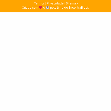
Termos
|
Privacidade
|
Sitemap
Criado com
e
pelo time do EncontraBrasil