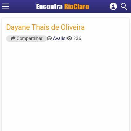
Encontra
RioClaro
Cadastrar empresa
Fazer login
Dayane Thais de Oliveira
Criar conta
Compartilhar
Avalie!
236