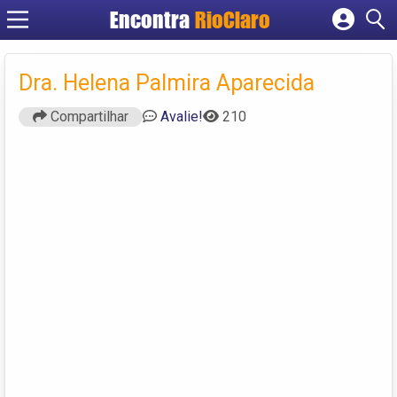
Encontra
RioClaro
Cadastrar empresa
Fazer login
Dra. Helena Palmira Aparecida
Criar conta
Compartilhar
Avalie!
210