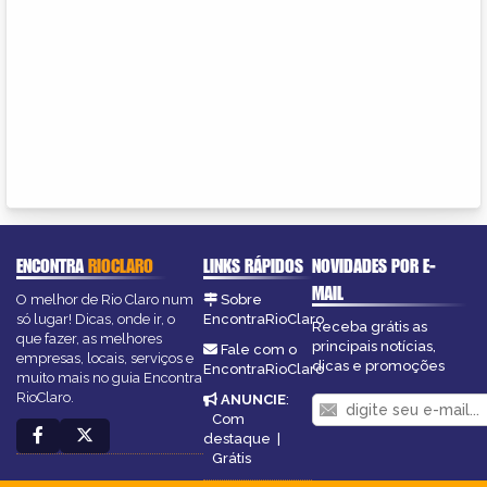
ENCONTRA
RIOCLARO
LINKS RÁPIDOS
NOVIDADES POR E-
MAIL
O melhor de Rio Claro num
Sobre
só lugar! Dicas, onde ir, o
EncontraRioClaro
Receba grátis as
que fazer, as melhores
principais notícias,
Fale com o
empresas, locais, serviços e
dicas e promoções
EncontraRioClaro
muito mais no guia Encontra
RioClaro.
ANUNCIE
:
Com
destaque
|
Grátis