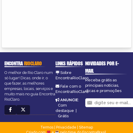
ENCONTRA
RIOCLARO
LINKS RÁPIDOS
NOVIDADES POR E-
MAIL
O melhor de Rio Claro num
Sobre
só lugar! Dicas, onde ir, o
EncontraRioClaro
Receba grátis as
que fazer, as melhores
principais notícias,
Fale com o
empresas, locais, serviços e
dicas e promoções
EncontraRioClaro
muito mais no guia Encontra
RioClaro.
ANUNCIE
:
Com
destaque
|
Grátis
Termos
|
Privacidade
|
Sitemap
Criado com
e
pelo time do EncontraBrasil