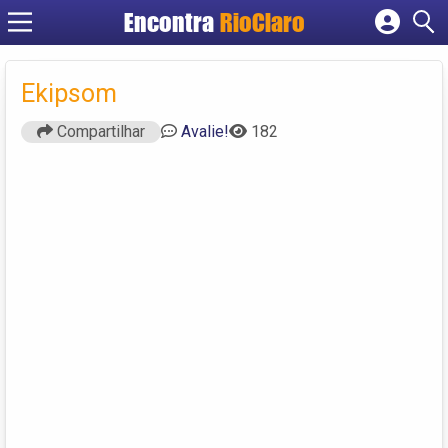
Encontra
RioClaro
Cadastrar empresa
Fazer login
Ekipsom
Criar conta
Compartilhar
Avalie!
182