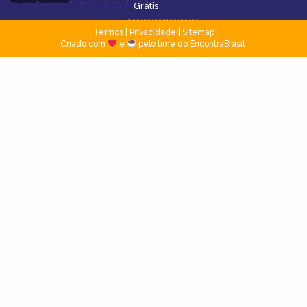
Grátis
Termos
|
Privacidade
|
Sitemap
Criado com
e
pelo time do EncontraBrasil