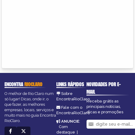
ENCONTRA
RIOCLARO
LINKS RÁPIDOS
NOVIDADES POR E-
MAIL
O melhor de Rio Claro num
Sobre
só lugar! Dicas, onde ir, o
EncontraRioClaro
Receba grátis as
que fazer, as melhores
principais notícias,
Fale com o
empresas, locais, serviços e
dicas e promoções
EncontraRioClaro
muito mais no guia Encontra
RioClaro.
ANUNCIE
:
Com
destaque
|