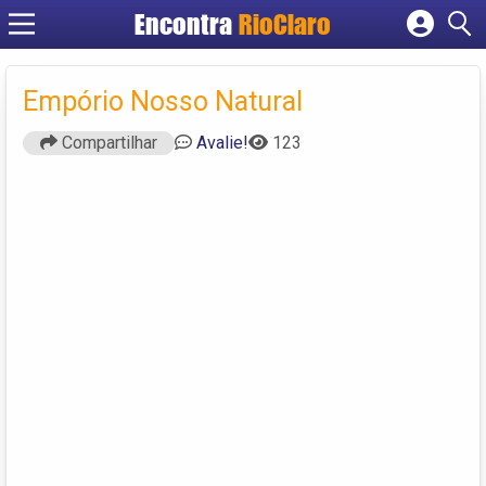
Encontra
RioClaro
Cadastrar empresa
Fazer login
Empório Nosso Natural
Criar conta
Compartilhar
Avalie!
123