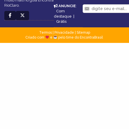
muito mais no guia Encontra
RioClaro.
ANUNCIE
:
Com
destaque
|
Grátis
Termos
|
Privacidade
|
Sitemap
Criado com
e
pelo time do EncontraBrasil