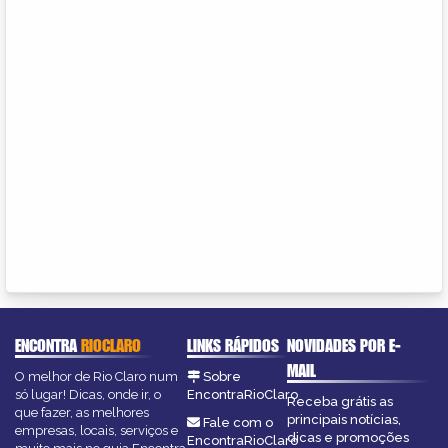
ENCONTRA
RIOCLARO
LINKS RÁPIDOS
NOVIDADES POR E-
MAIL
O melhor de Rio Claro num
Sobre
só lugar! Dicas, onde ir, o
EncontraRioClaro
Receba grátis as
que fazer, as melhores
principais notícias,
Fale com o
empresas, locais, serviços e
dicas e promoções
EncontraRioClaro