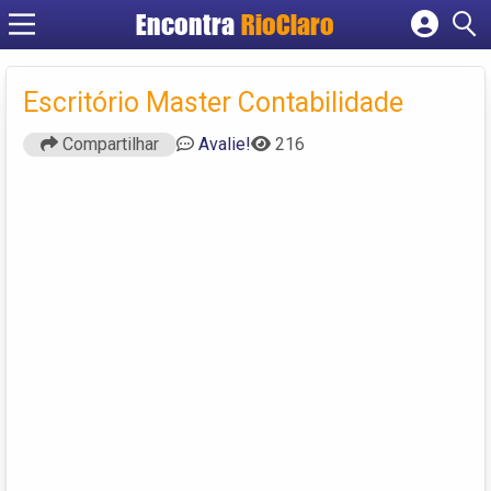
Encontra
RioClaro
Cadastrar empresa
Fazer login
Escritório Master Contabilidade
Criar conta
Compartilhar
Avalie!
216