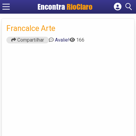
Encontra
RioClaro
Cadastrar empresa
Fazer login
Francalce Arte
Criar conta
Compartilhar
Avalie!
166