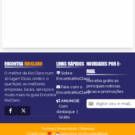
ENCONTRA
RIOCLARO
LINKS RÁPIDOS
NOVIDADES POR E-
MAIL
O melhor de Rio Claro num
Sobre
só lugar! Dicas, onde ir, o
EncontraRioClaro
Receba grátis as
que fazer, as melhores
principais notícias,
Fale com o
empresas, locais, serviços e
dicas e promoções
EncontraRioClaro
muito mais no guia Encontra
RioClaro.
ANUNCIE
:
Com
destaque
|
Grátis
Termos
|
Privacidade
|
Sitemap
Criado com
e
pelo time do EncontraBrasil