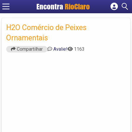
Encontra
RioClaro
Cadastrar empresa
Fazer login
H2O Comércio de Peixes
Criar conta
Ornamentais
Compartilhar
Avalie!
1163