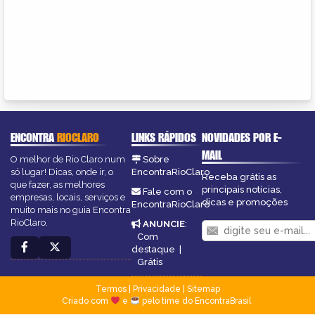
ENCONTRA
RIOCLARO
LINKS RÁPIDOS
NOVIDADES POR E-
MAIL
O melhor de Rio Claro num
Sobre
só lugar! Dicas, onde ir, o
EncontraRioClaro
Receba grátis as
que fazer, as melhores
principais notícias,
Fale com o
empresas, locais, serviços e
dicas e promoções
EncontraRioClaro
muito mais no guia Encontra
RioClaro.
ANUNCIE
:
Com
destaque
|
Grátis
Termos
|
Privacidade
|
Sitemap
Criado com
e
pelo time do EncontraBrasil