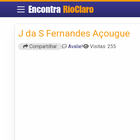
Encontra
RioClaro
J da S Fernandes Açougue
Compartilhar
Avalie!
Visitas: 255