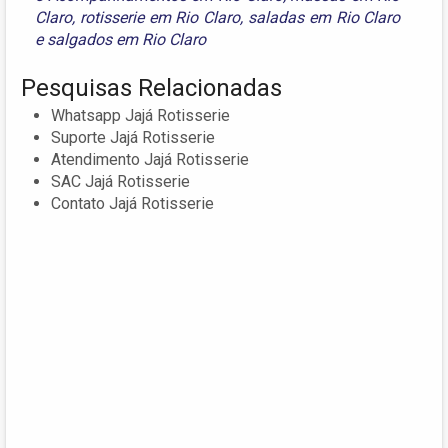
Claro
,
rotisserie em Rio Claro
,
saladas em Rio Claro
e
salgados em Rio Claro
Pesquisas Relacionadas
Whatsapp Jajá Rotisserie
Suporte Jajá Rotisserie
Atendimento Jajá Rotisserie
SAC Jajá Rotisserie
Contato Jajá Rotisserie