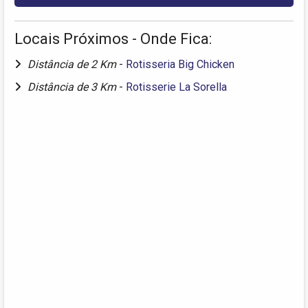
Locais Próximos - Onde Fica:
Distância de 2 Km
-
Rotisseria Big Chicken
Distância de 3 Km
-
Rotisserie La Sorella