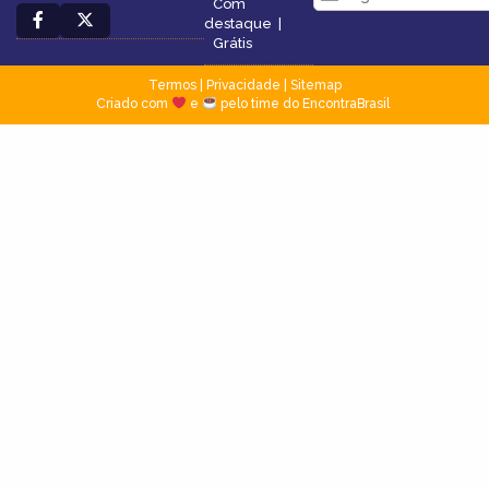
Com
destaque
|
Grátis
Termos
|
Privacidade
|
Sitemap
Criado com
e
pelo time do EncontraBrasil