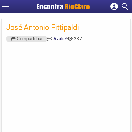
Encontra
RioClaro
Cadastrar empresa
Fazer login
José Antonio Fittipaldi
Criar conta
Compartilhar
Avalie!
237