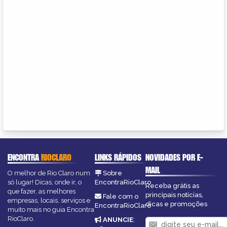
ENCONTRA
RIOCLARO
LINKS RÁPIDOS
NOVIDADES POR E-
MAIL
O melhor de Rio Claro num
Sobre
só lugar! Dicas, onde ir, o
EncontraRioClaro
Receba grátis as
que fazer, as melhores
principais notícias,
Fale com o
empresas, locais, serviços e
dicas e promoções
EncontraRioClaro
muito mais no guia Encontra
RioClaro.
ANUNCIE
: