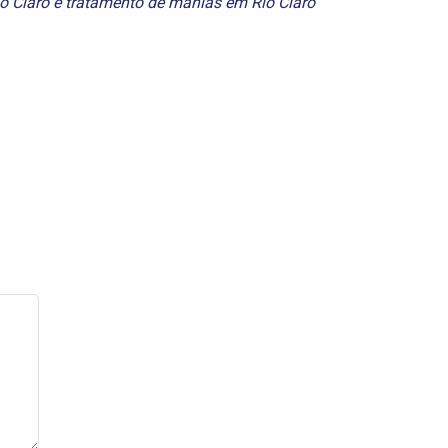
o Claro
e
tratamento de manias em Rio Claro