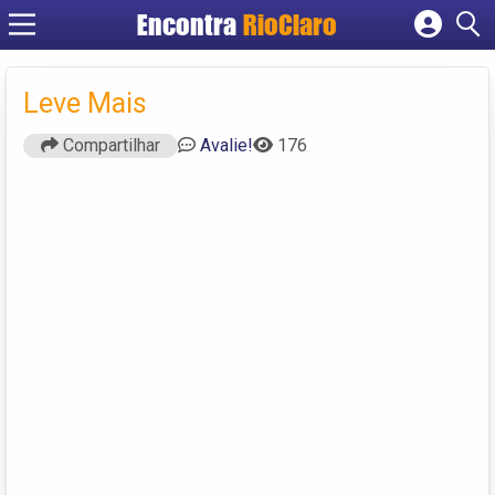
Encontra
RioClaro
Cadastrar empresa
Fazer login
Leve Mais
Criar conta
Compartilhar
Avalie!
176