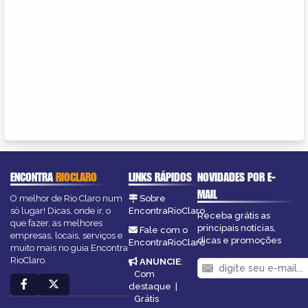
ENCONTRA
RIOCLARO
LINKS RÁPIDOS
NOVIDADES POR E-
MAIL
O melhor de Rio Claro num
Sobre
só lugar! Dicas, onde ir, o
EncontraRioClaro
Receba grátis as
que fazer, as melhores
principais notícias,
Fale com o
empresas, locais, serviços e
dicas e promoções
EncontraRioClaro
muito mais no guia Encontra
RioClaro.
ANUNCIE
:
Com
destaque
|
Grátis