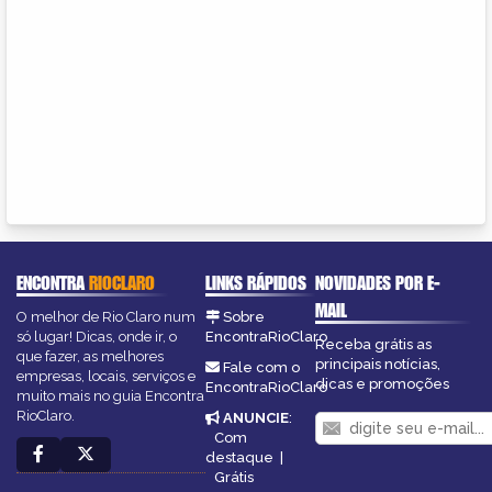
ENCONTRA
RIOCLARO
LINKS RÁPIDOS
NOVIDADES POR E-
MAIL
O melhor de Rio Claro num
Sobre
só lugar! Dicas, onde ir, o
EncontraRioClaro
Receba grátis as
que fazer, as melhores
principais notícias,
Fale com o
empresas, locais, serviços e
dicas e promoções
EncontraRioClaro
muito mais no guia Encontra
RioClaro.
ANUNCIE
:
Com
destaque
|
Grátis