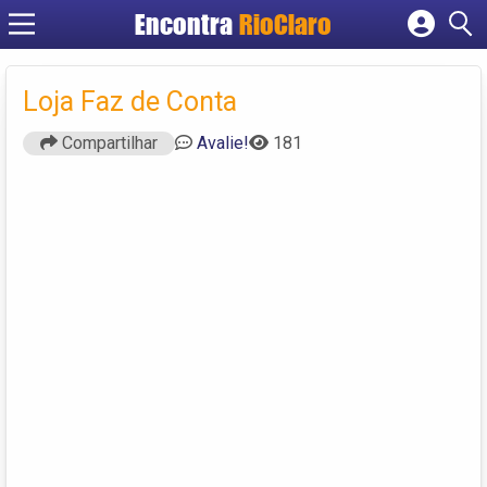
Encontra
RioClaro
Cadastrar empresa
Fazer login
Loja Faz de Conta
Criar conta
Compartilhar
Avalie!
181