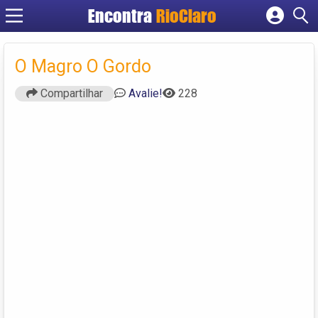
Encontra
RioClaro
Cadastrar empresa
Fazer login
O Magro O Gordo
Criar conta
Compartilhar
Avalie!
228