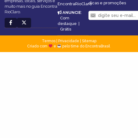
empresas, locais, serviços e
dicas e promoções
EncontraRioClaro
muito mais no guia Encontra
RioClaro.
ANUNCIE
:
Com
destaque
|
Grátis
Termos
|
Privacidade
|
Sitemap
Criado com
e
pelo time do EncontraBrasil