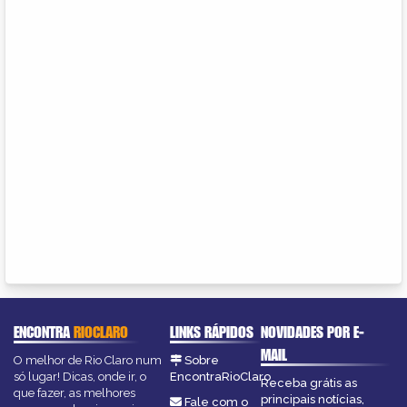
ENCONTRA
RIOCLARO
LINKS RÁPIDOS
NOVIDADES POR E-
MAIL
O melhor de Rio Claro num
Sobre
só lugar! Dicas, onde ir, o
EncontraRioClaro
Receba grátis as
que fazer, as melhores
principais notícias,
Fale com o