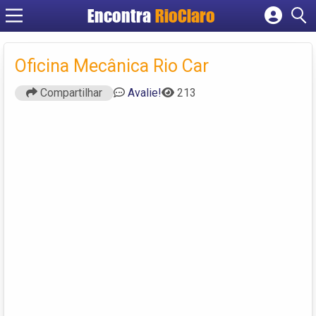
Encontra
RioClaro
Cadastrar empresa
Fazer login
Oficina Mecânica Rio Car
Criar conta
Compartilhar
Avalie!
213