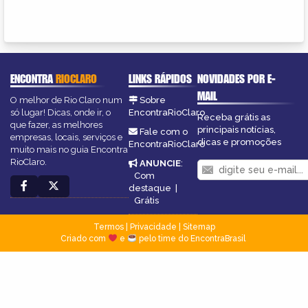
ENCONTRA
RIOCLARO
LINKS RÁPIDOS
NOVIDADES POR E-
MAIL
O melhor de Rio Claro num
Sobre
só lugar! Dicas, onde ir, o
EncontraRioClaro
Receba grátis as
que fazer, as melhores
principais notícias,
Fale com o
empresas, locais, serviços e
dicas e promoções
EncontraRioClaro
muito mais no guia Encontra
RioClaro.
ANUNCIE
:
Com
destaque
|
Grátis
Termos
|
Privacidade
|
Sitemap
Criado com
e
pelo time do EncontraBrasil