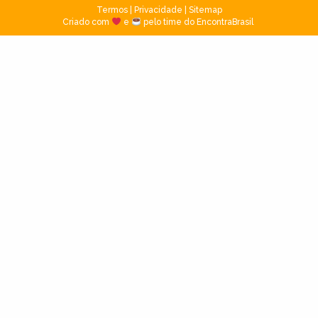
Termos
|
Privacidade
|
Sitemap
Criado com
e
pelo time do EncontraBrasil