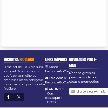
ENCONTRA
RIOCLARO
LINKS RÁPIDOS
NOVIDADES POR E-
MAIL
O melhor de Rio Claro num
Sobre
só lugar! Dicas, onde ir, o
EncontraRioClaro
Receba grátis as
que fazer, as melhores
principais notícias,
Fale com o
empresas, locais, serviços e
dicas e promoções
EncontraRioClaro
muito mais no guia Encontra
RioClaro.
ANUNCIE
:
Com
destaque
|
Grátis