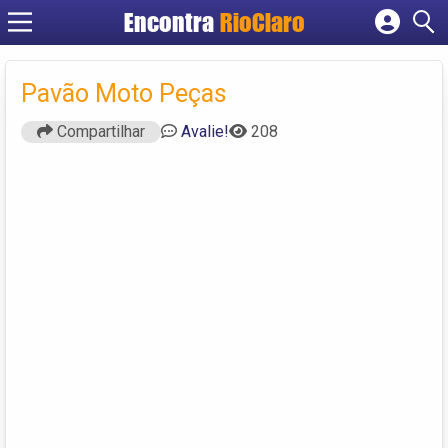
Encontra
RioClaro
Cadastrar empresa
Fazer login
Pavão Moto Peças
Criar conta
Compartilhar
Avalie!
208