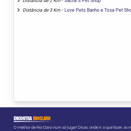
Distância de 2 Km
-
Sacha S Pet Shop
Distância de 3 Km
-
Love Pets Banho e Tosa Pet Sh
ENCONTRA
RIOCLARO
O melhor de Rio Claro num só lugar! Dicas, onde ir, o que fazer, as