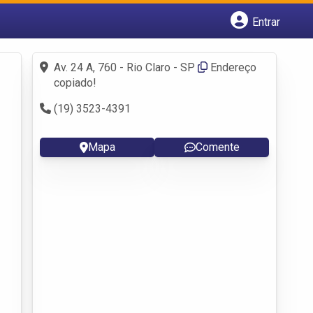
Entrar
Cadastrar empresa
Fazer login
Av. 24 A, 760 - Rio Claro - SP
Endereço
Criar conta
copiado!
(19) 3523-4391
Mapa
Comente