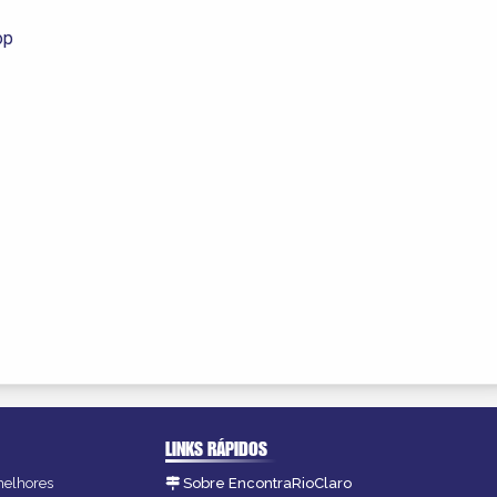
op
LINKS RÁPIDOS
 melhores
Sobre EncontraRioClaro