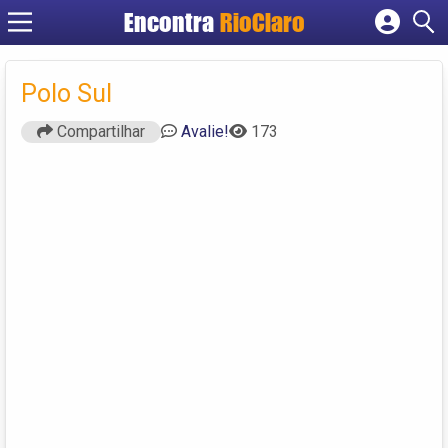
Encontra
RioClaro
Cadastrar empresa
Fazer login
Polo Sul
Criar conta
Compartilhar
Avalie!
173