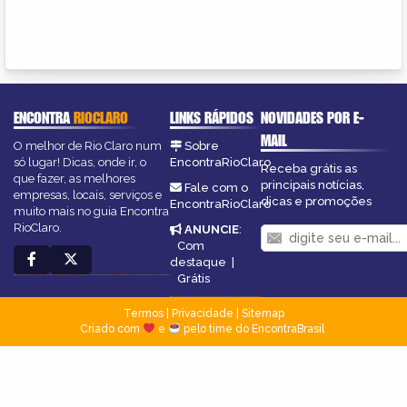
ENCONTRA
RIOCLARO
LINKS RÁPIDOS
NOVIDADES POR E-
MAIL
O melhor de Rio Claro num
Sobre
só lugar! Dicas, onde ir, o
EncontraRioClaro
Receba grátis as
que fazer, as melhores
principais notícias,
Fale com o
empresas, locais, serviços e
dicas e promoções
EncontraRioClaro
muito mais no guia Encontra
RioClaro.
ANUNCIE
:
Com
destaque
|
Grátis
Termos
|
Privacidade
|
Sitemap
Criado com
e
pelo time do EncontraBrasil