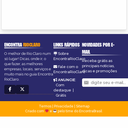
ENCONTRA
RIOCLARO
LINKS RÁPIDOS
NOVIDADES POR E-
MAIL
O melhor de Rio Claro num
Sobre
só lugar! Dicas, onde ir, o
EncontraRioClaro
Receba grátis as
que fazer, as melhores
principais notícias,
Fale com o
empresas, locais, serviços e
dicas e promoções
EncontraRioClaro
muito mais no guia Encontra
RioClaro.
ANUNCIE
:
Com
destaque
|
Grátis
Termos
|
Privacidade
|
Sitemap
Criado com
e
pelo time do EncontraBrasil