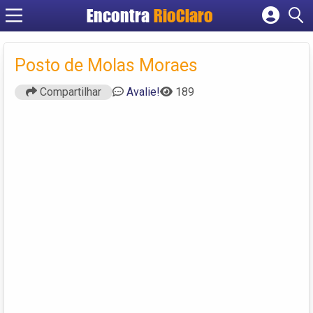
Encontra
RioClaro
Cadastrar empresa
Fazer login
Posto de Molas Moraes
Criar conta
Compartilhar
Avalie!
189