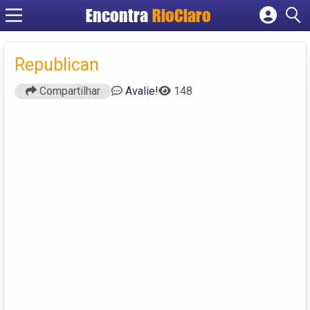
Encontra
RioClaro
Cadastrar empresa
Fazer login
Republican
Criar conta
Compartilhar
Avalie!
148