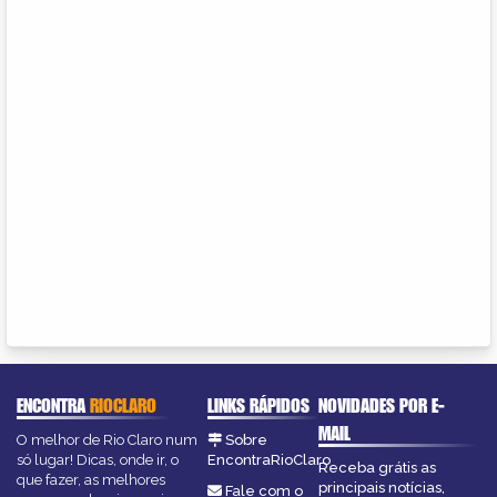
ENCONTRA
RIOCLARO
LINKS RÁPIDOS
NOVIDADES POR E-
MAIL
O melhor de Rio Claro num
Sobre
só lugar! Dicas, onde ir, o
EncontraRioClaro
Receba grátis as
que fazer, as melhores
principais notícias,
Fale com o