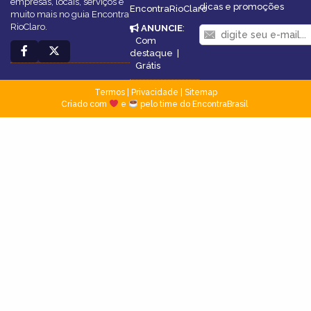
empresas, locais, serviços e
dicas e promoções
EncontraRioClaro
muito mais no guia Encontra
RioClaro.
ANUNCIE
:
Com
destaque
|
Grátis
Termos
|
Privacidade
|
Sitemap
Criado com
e
pelo time do EncontraBrasil