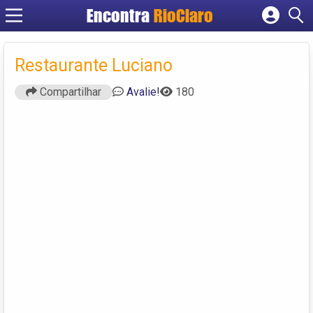
Encontra
RioClaro
Cadastrar empresa
Fazer login
Restaurante Luciano
Criar conta
Compartilhar
Avalie!
180