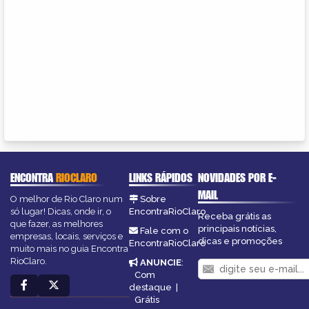
ENCONTRA
RIOCLARO
LINKS RÁPIDOS
NOVIDADES POR E-
MAIL
O melhor de Rio Claro num
Sobre
só lugar! Dicas, onde ir, o
EncontraRioClaro
Receba grátis as
que fazer, as melhores
principais notícias,
Fale com o
empresas, locais, serviços e
dicas e promoções
EncontraRioClaro
muito mais no guia Encontra
RioClaro.
ANUNCIE
:
Com
destaque
|
Grátis