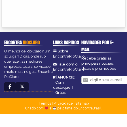
ENCONTRA
RIOCLARO
LINKS RÁPIDOS
NOVIDADES POR E-
MAIL
O melhor de Rio Claro num
Sobre
só lugar! Dicas, onde ir, o
EncontraRioClaro
Receba grátis as
que fazer, as melhores
principais notícias,
Fale com o
empresas, locais, serviços e
dicas e promoções
EncontraRioClaro
muito mais no guia Encontra
RioClaro.
ANUNCIE
:
Com
destaque
|
Grátis
Termos
|
Privacidade
|
Sitemap
Criado com
e
pelo time do EncontraBrasil