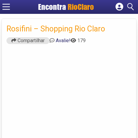
Encontra
RioClaro
Cadastrar empresa
Fazer login
Rosifini – Shopping Rio Claro
Criar conta
Compartilhar
Avalie!
179