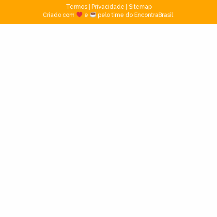
Termos
|
Privacidade
|
Sitemap
Criado com
e
pelo time do EncontraBrasil