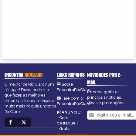
ENCONTRA
RIOCLARO
LINKS RÁPIDOS
NOVIDADES POR E-
MAIL
O melhor de Rio Claro num
Sobre
só lugar! Dicas, onde ir, o
EncontraRioClaro
Receba grátis as
que fazer, as melhores
principais notícias,
Fale com o
empresas, locais, serviços e
dicas e promoções
EncontraRioClaro
muito mais no guia Encontra
RioClaro.
ANUNCIE
:
Com
destaque
|
Grátis