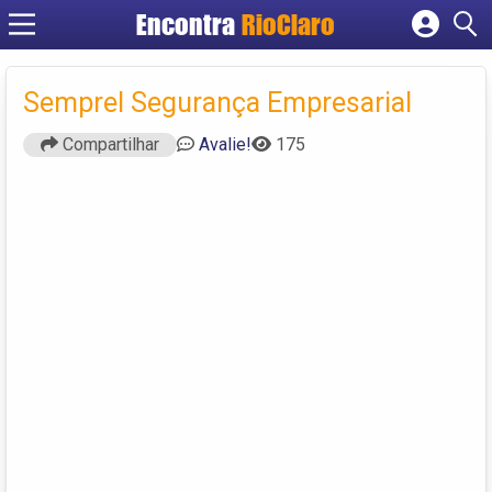
Encontra
RioClaro
Cadastrar empresa
Fazer login
Semprel Segurança Empresarial
Criar conta
Compartilhar
Avalie!
175