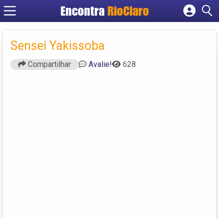
Encontra
RioClaro
Cadastrar empresa
Fazer login
Sensei Yakissoba
Criar conta
Compartilhar
Avalie!
628