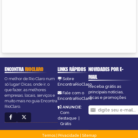
ENCONTRA
RIOCLARO
LINKS RÁPIDOS
NOVIDADES POR E-
MAIL
O melhor de Rio Claro num
Sobre
só lugar! Dicas, onde ir, o
EncontraRioClaro
Receba grátis as
que fazer, as melhores
principais notícias,
Fale com o
empresas, locais, serviços e
dicas e promoções
EncontraRioClaro
muito mais no guia Encontra
RioClaro.
ANUNCIE
:
Com
destaque
|
Grátis
Termos
|
Privacidade
|
Sitemap