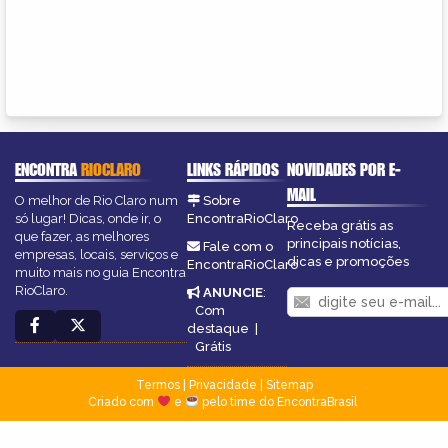
ENCONTRA
RIOCLARO
LINKS RÁPIDOS
NOVIDADES POR E-
MAIL
O melhor de Rio Claro num
Sobre
só lugar! Dicas, onde ir, o
EncontraRioClaro
Receba grátis as
que fazer, as melhores
principais notícias,
Fale com o
empresas, locais, serviços e
dicas e promoções
EncontraRioClaro
muito mais no guia Encontra
RioClaro.
ANUNCIE
:
Com
destaque
|
Grátis
Termos
|
Privacidade
|
Sitemap
Criado com
e
pelo time do EncontraBrasil