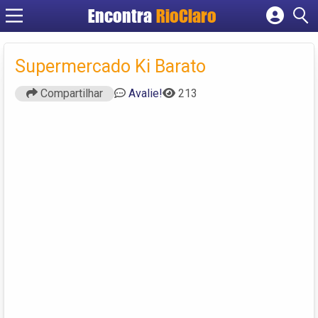
Encontra
RioClaro
Cadastrar empresa
Fazer login
Supermercado Ki Barato
Criar conta
Compartilhar
Avalie!
213