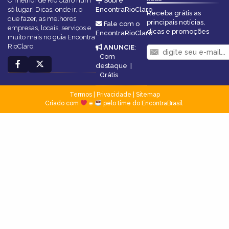
O melhor de Rio Claro num
Sobre
só lugar! Dicas, onde ir, o
EncontraRioClaro
Receba grátis as
que fazer, as melhores
principais notícias,
Fale com o
empresas, locais, serviços e
dicas e promoções
EncontraRioClaro
muito mais no guia Encontra
RioClaro.
ANUNCIE
:
Com
destaque
|
Grátis
Termos
|
Privacidade
|
Sitemap
Criado com
e
pelo time do EncontraBrasil