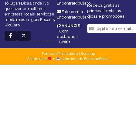
só lugar! Dicas, onde ir, o
EncontraRioClaro
Receba grátis as
que fazer, as melhores
principais notícias,
Fale com o
empresas, locais, serviços e
dicas e promoções
EncontraRioClaro
muito mais no guia Encontra
RioClaro.
ANUNCIE
:
Com
destaque
|
Grátis
Termos
|
Privacidade
|
Sitemap
Criado com
e
pelo time do EncontraBrasil