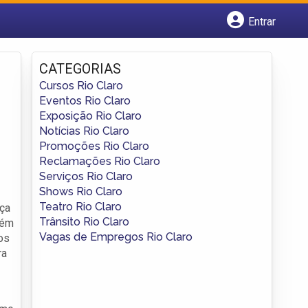
Entrar
Cadastrar empresa
Fazer login
CATEGORIAS
Criar conta
Cursos Rio Claro
Eventos Rio Claro
Exposição Rio Claro
Notícias Rio Claro
Promoções Rio Claro
Reclamações Rio Claro
Serviços Rio Claro
Shows Rio Claro
Teatro Rio Claro
nça
Trânsito Rio Claro
bém
Vagas de Empregos Rio Claro
os
ra