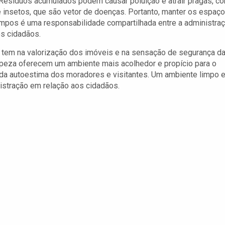
Resíduos acumulados podem causar poluição e atrair pragas, c
 insetos, que são vetor de doenças. Portanto, manter os espaç
impos é uma responsabilidade compartilhada entre a administra
os cidadãos.
a tem na valorização dos imóveis e na sensação de segurança d
peza oferecem um ambiente mais acolhedor e propício para o
o da autoestima dos moradores e visitantes. Um ambiente limpo 
istração em relação aos cidadãos.