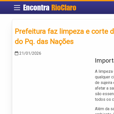
Encontra
RioClaro
Prefeitura faz limpeza e corte 
do Pq. das Nações
21/01/2026
Import
A limpeza 
qualquer c
de sujeira
afetar a s
são essenc
todos os c
Além da sa