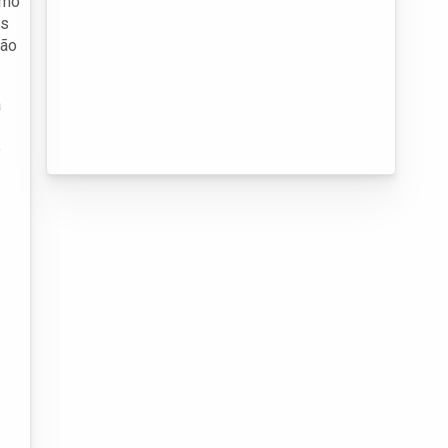
omo
os
ção
a
e