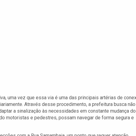
iva, uma vez que essa via é uma das principais artérias de cone
iariamente. Através desse procedimento, a prefeitura busca não
daptar a sinalização às necessidades em constante mudança do
uindo motoristas e pedestres, possam navegar de forma segura e
rsecções com a Rua Samambaia, um ponto que requer atenção