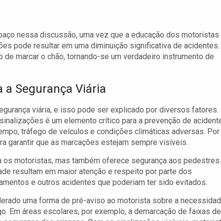
aço nessa discussão, uma vez que a educação dos motoristas
ões pode resultar em uma diminuição significativa de acidentes.
to de marcar o chão, tornando-se um verdadeiro instrumento de
 a Segurança Viária
egurança viária, e isso pode ser explicado por diversos fatores.
s sinalizações é um elemento crítico para a prevenção de acident
empo, tráfego de veículos e condições climáticas adversas. Por
ra garantir que as marcações estejam sempre visíveis.
ta os motoristas, mas também oferece segurança aos pedestres.
dade resultam em maior atenção e respeito por parte dos
elamentos e outros acidentes que poderiam ter sido evitados.
iderado uma forma de pré-aviso ao motorista sobre a necessida
go. Em áreas escolares, por exemplo, a demarcação de faixas de