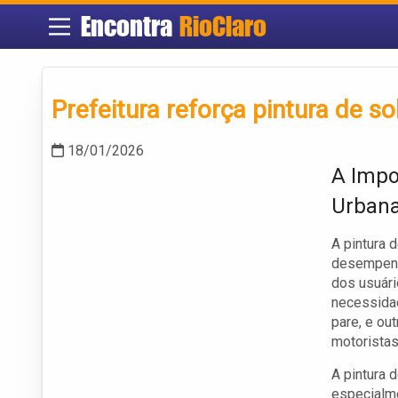
Encontra
RioClaro
Prefeitura reforça pintura de s
18/01/2026
A Impo
Urban
A pintura 
desempenha
dos usuári
necessidad
pare, e ou
motoristas
A pintura 
especialme