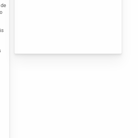
 de
ão
is
s