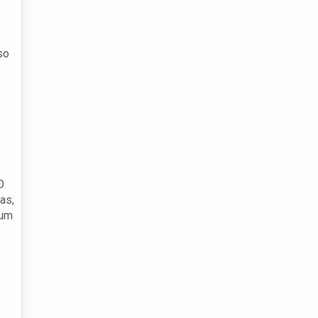
so
O
as,
 um