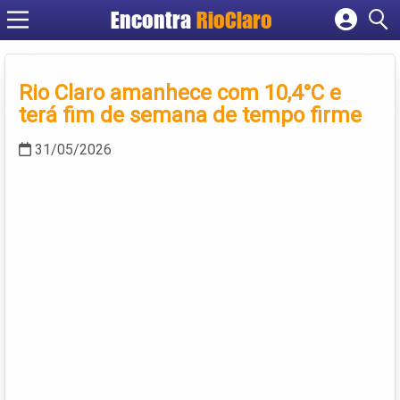
Encontra
RioClaro
Cadastrar empresa
Fazer login
Rio Claro amanhece com 10,4°C e
Criar conta
terá fim de semana de tempo firme
31/05/2026