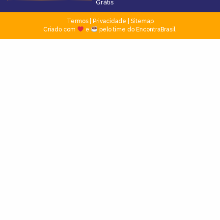
Grátis
Termos
|
Privacidade
|
Sitemap
Criado com
e
pelo time do EncontraBrasil