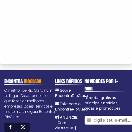
ENCONTRA
RIOCLARO
LINKS RÁPIDOS
NOVIDADES POR E-
MAIL
O melhor de Rio Claro num
Sobre
só lugar! Dicas, onde ir, o
EncontraRioClaro
Receba grátis as
que fazer, as melhores
principais notícias,
Fale com o
empresas, locais, serviços e
dicas e promoções
EncontraRioClaro
muito mais no guia Encontra
RioClaro.
ANUNCIE
:
Com
destaque
|