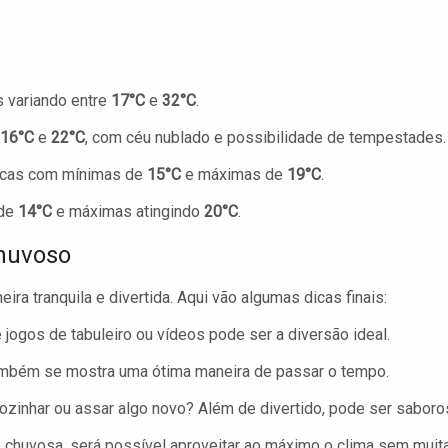
 variando entre
17°C
e
32°C
.
16°C
e
22°C
, com céu nublado e possibilidade de tempestades.
ficas com mínimas de
15°C
e máximas de
19°C
.
 de
14°C
e máximas atingindo
20°C
.
Chuvoso
ra tranquila e divertida. Aqui vão algumas dicas finais:
ogos de tabuleiro ou vídeos pode ser a diversão ideal.
também se mostra uma ótima maneira de passar o tempo.
cozinhar ou assar algo novo? Além de divertido, pode ser saboro
huvosa, será possível aproveitar ao máximo o clima sem muit