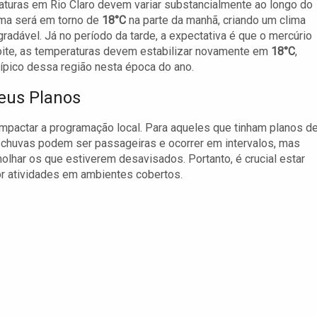
turas em Rio Claro devem variar substancialmente ao longo do
ima será em torno de
18°C
na parte da manhã, criando um clima
gradável. Já no período da tarde, a expectativa é que o mercúrio
 noite, as temperaturas devem estabilizar novamente em
18°C
,
ípico dessa região nesta época do ano.
eus Planos
mpactar a programação local. Para aqueles que tinham planos d
As chuvas podem ser passageiras e ocorrer em intervalos, mas
har os que estiverem desavisados. Portanto, é crucial estar
or atividades em ambientes cobertos.