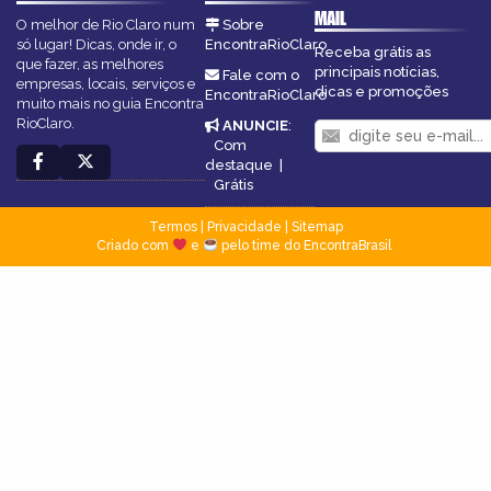
MAIL
O melhor de Rio Claro num
Sobre
só lugar! Dicas, onde ir, o
EncontraRioClaro
Receba grátis as
que fazer, as melhores
principais notícias,
Fale com o
empresas, locais, serviços e
dicas e promoções
EncontraRioClaro
muito mais no guia Encontra
RioClaro.
ANUNCIE
:
Com
destaque
|
Grátis
Termos
|
Privacidade
|
Sitemap
Criado com
e
pelo time do EncontraBrasil