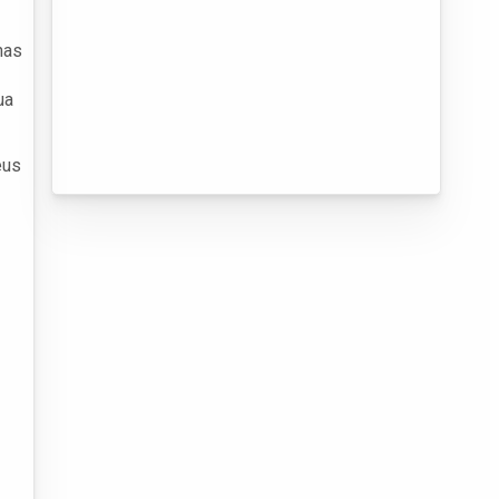
nas
ua
eus