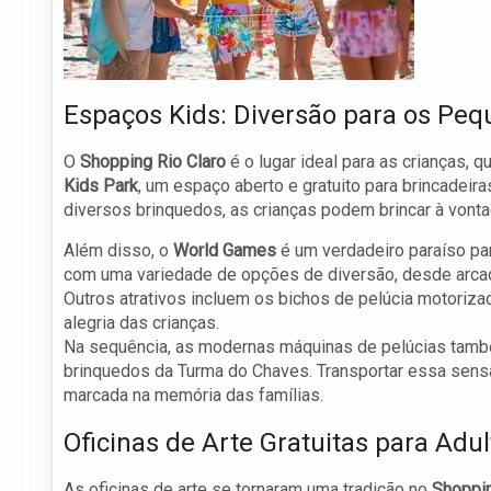
Espaços Kids: Diversão para os Pe
O
Shopping Rio Claro
é o lugar ideal para as crianças, 
Kids Park
, um espaço aberto e gratuito para brincadeir
diversos brinquedos, as crianças podem brincar à vont
Além disso, o
World Games
é um verdadeiro paraíso pa
com uma variedade de opções de diversão, desde arcade
Outros atrativos incluem os bichos de pelúcia motoriz
alegria das crianças.
Na sequência, as modernas máquinas de pelúcias tamb
brinquedos da Turma do Chaves. Transportar essa sensaç
marcada na memória das famílias.
Oficinas de Arte Gratuitas para Adul
As oficinas de arte se tornaram uma tradição no
Shoppin