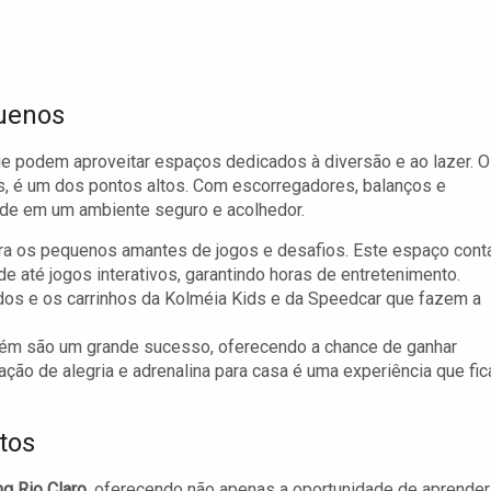
quenos
que podem aproveitar espaços dedicados à diversão e ao lazer. O
as, é um dos pontos altos. Com escorregadores, balanços e
ade em um ambiente seguro e acolhedor.
ra os pequenos amantes de jogos e desafios. Este espaço cont
 até jogos interativos, garantindo horas de entretenimento.
ados e os carrinhos da Kolméia Kids e da Speedcar que fazem a
ém são um grande sucesso, oferecendo a chance de ganhar
ão de alegria e adrenalina para casa é uma experiência que fic
tos
g Rio Claro
, oferecendo não apenas a oportunidade de aprender