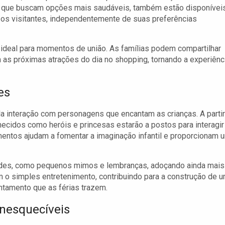
s que buscam opções mais saudáveis, também estão disponívei
s os visitantes, independentemente de suas preferências
ideal para momentos de união. As famílias podem compartilhar
m as próximas atrações do dia no shopping, tornando a experiênc
es
la interação com personagens que encantam as crianças. A partir
hecidos como heróis e princesas estarão a postos para interagir
mentos ajudam a fomentar a imaginação infantil e proporcionam 
indes, como pequenos mimos e lembranças, adoçando ainda mais
m o simples entretenimento, contribuindo para a construção de 
antamento que as férias trazem.
nesquecíveis