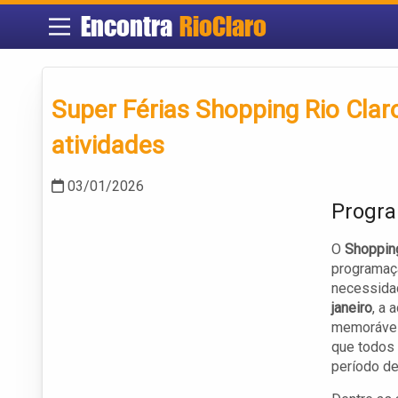
Encontra
RioClaro
Super Férias Shopping Rio Cla
atividades
03/01/2026
Progra
O
Shopping
programaçã
necessidad
janeiro
, a 
memoráveis
que todos 
período de