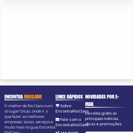
ENCONTRA
RIOCLARO
LINKS RÁPIDOS
NOVIDADES POR E-
MAIL
O melhor de Rio Claro num
Sobre
só lugar! Dicas, onde ir, o
EncontraRioClaro
Receba grátis as
que fazer, as melhores
principais notícias,
Fale com o
empresas, locais, serviços e
dicas e promoções
EncontraRioClaro
muito mais no guia Encontra
RioClaro.