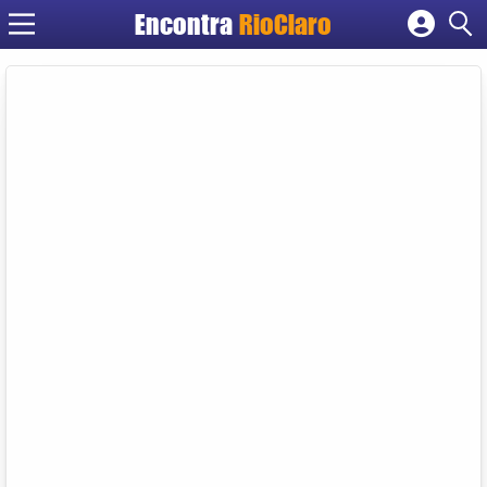
Encontra
RioClaro
Cadastrar empresa
Fazer login
Criar conta