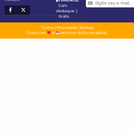
ANUNCIE
:
Com
destaque
|
Grátis
Termos
|
Privacidade
|
Sitemap
Criado com
e
pelo time do EncontraBrasil