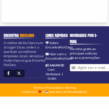
ENCONTRA
RIOCLARO
LINKS RÁPIDOS
NOVIDADES POR E-
MAIL
O melhor de Rio Claro num
Sobre
só lugar! Dicas, onde ir, o
EncontraRioClaro
Receba grátis as
que fazer, as melhores
principais notícias,
Fale com o
empresas, locais, serviços e
dicas e promoções
EncontraRioClaro
muito mais no guia Encontra
RioClaro.
ANUNCIE
:
Com
destaque
|
Grátis
Termos
|
Privacidade
|
Sitemap
Criado com
e
pelo time do EncontraBrasil