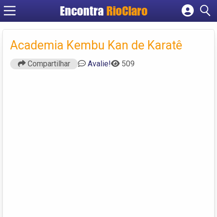
Encontra
RioClaro
Cadastrar empresa
Fazer login
Academia Kembu Kan de Karatê
Criar conta
Compartilhar
Avalie!
509