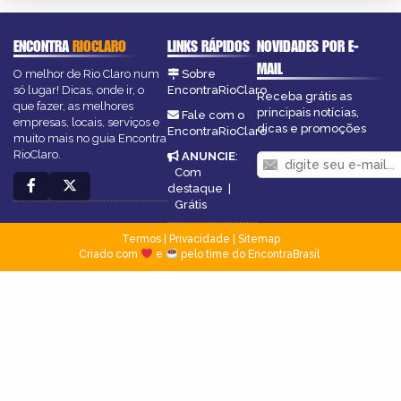
ENCONTRA
RIOCLARO
LINKS RÁPIDOS
NOVIDADES POR E-
MAIL
O melhor de Rio Claro num
Sobre
só lugar! Dicas, onde ir, o
EncontraRioClaro
Receba grátis as
que fazer, as melhores
principais notícias,
Fale com o
empresas, locais, serviços e
dicas e promoções
EncontraRioClaro
muito mais no guia Encontra
RioClaro.
ANUNCIE
:
Com
destaque
|
Grátis
Termos
|
Privacidade
|
Sitemap
Criado com
e
pelo time do EncontraBrasil