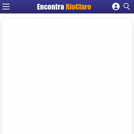
Encontra
RioClaro
Cadastrar empresa
Fazer login
Criar conta