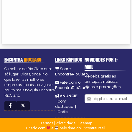
ENCONTRA
RIOCLARO
LINKS RÁPIDOS
NOVIDADES POR E-
MAIL
O melhor de Rio Claro num
Sobre
só lugar! Dicas, onde ir, o
EncontraRioClaro
Receba grátis as
que fazer, as melhores
principais notícias,
Fale com o
empresas, locais, serviços e
dicas e promoções
EncontraRioClaro
muito mais no guia Encontra
RioClaro.
ANUNCIE
:
Com
destaque
|
Grátis
Termos
|
Privacidade
|
Sitemap
Criado com
e
pelo time do EncontraBrasil