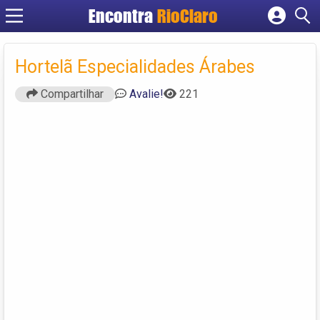
Encontra
RioClaro
Cadastrar empresa
Fazer login
Hortelã Especialidades Árabes
Criar conta
Compartilhar
Avalie!
221