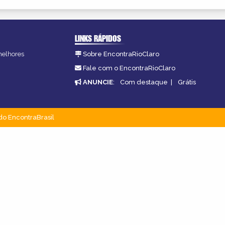
LINKS RÁPIDOS
 melhores
Sobre EncontraRioClaro
Fale com o EncontraRioClaro
ANUNCIE
:
Com destaque
|
Grátis
do EncontraBrasil