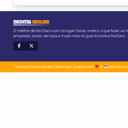
ENCONTRA
RIOCLARO
O melhor de Rio Claro num só lugar! Dicas, onde ir, o que fazer, as
empresas, locais, serviços e muito mais no guia Encontra RioClaro.
Termos
|
Privacidade
|
Sitemap
Criado com
e
pelo time 