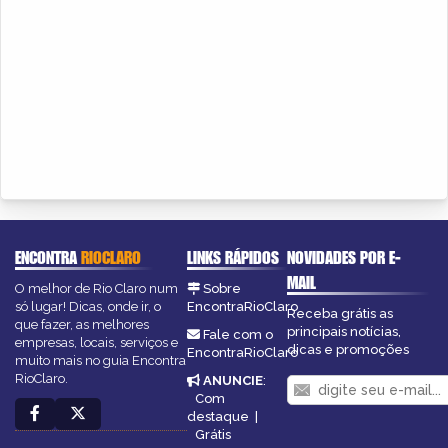
ENCONTRA
RIOCLARO
LINKS RÁPIDOS
NOVIDADES POR E-
MAIL
O melhor de Rio Claro num
Sobre
só lugar! Dicas, onde ir, o
EncontraRioClaro
Receba grátis as
que fazer, as melhores
principais notícias,
Fale com o
empresas, locais, serviços e
dicas e promoções
EncontraRioClaro
muito mais no guia Encontra
RioClaro.
ANUNCIE
:
Com
destaque
|
Grátis