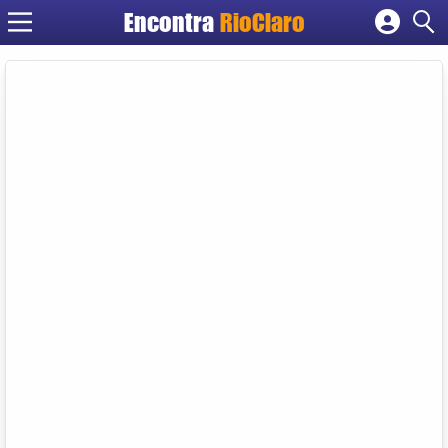
Encontra
RioClaro
Cadastrar empresa
Fazer login
Criar conta