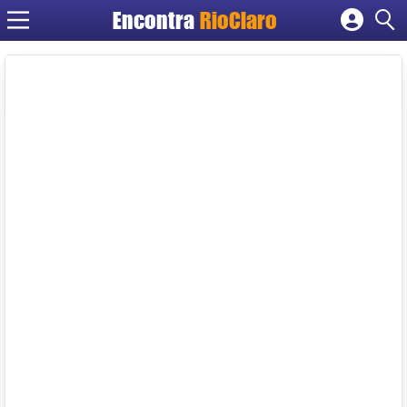
Encontra
RioClaro
Cadastrar empresa
Fazer login
Criar conta