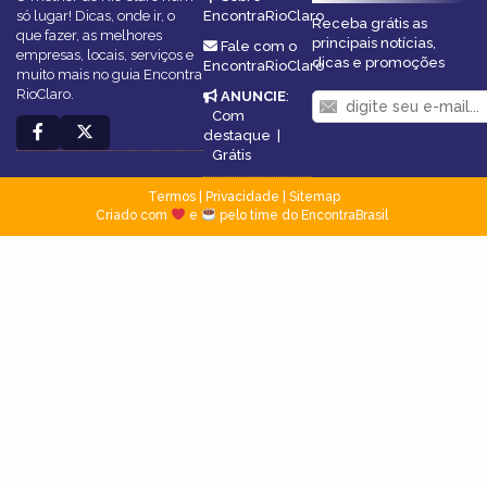
só lugar! Dicas, onde ir, o
EncontraRioClaro
Receba grátis as
que fazer, as melhores
principais notícias,
Fale com o
empresas, locais, serviços e
dicas e promoções
EncontraRioClaro
muito mais no guia Encontra
RioClaro.
ANUNCIE
:
Com
destaque
|
Grátis
Termos
|
Privacidade
|
Sitemap
Criado com
e
pelo time do EncontraBrasil