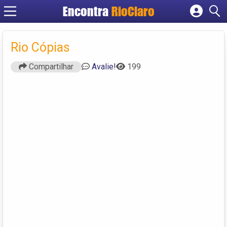
Encontra
RioClaro
Cadastrar empresa
Fazer login
Rio Cópias
Criar conta
Compartilhar
Avalie!
199