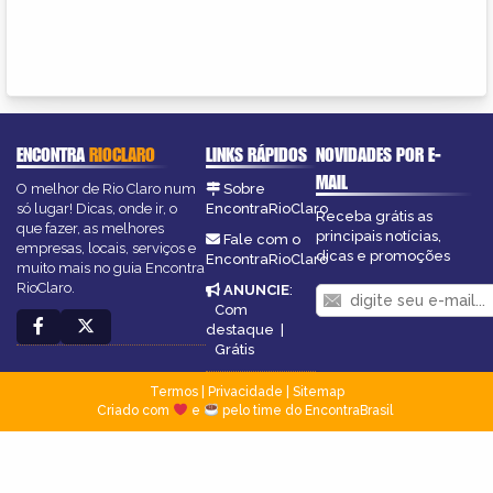
ENCONTRA
RIOCLARO
LINKS RÁPIDOS
NOVIDADES POR E-
MAIL
O melhor de Rio Claro num
Sobre
só lugar! Dicas, onde ir, o
EncontraRioClaro
Receba grátis as
que fazer, as melhores
principais notícias,
Fale com o
empresas, locais, serviços e
dicas e promoções
EncontraRioClaro
muito mais no guia Encontra
RioClaro.
ANUNCIE
:
Com
destaque
|
Grátis
Termos
|
Privacidade
|
Sitemap
Criado com
e
pelo time do EncontraBrasil