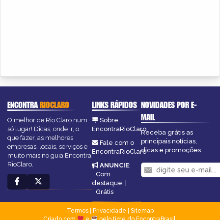
ENCONTRA
RIOCLARO
LINKS RÁPIDOS
NOVIDADES POR E-
MAIL
O melhor de Rio Claro num
Sobre
só lugar! Dicas, onde ir, o
EncontraRioClaro
Receba grátis as
que fazer, as melhores
principais notícias,
Fale com o
empresas, locais, serviços e
dicas e promoções
EncontraRioClaro
muito mais no guia Encontra
RioClaro.
ANUNCIE
:
Com
destaque
|
Grátis
Termos
|
Privacidade
|
Sitemap
Criado com
e
pelo time do EncontraBrasil