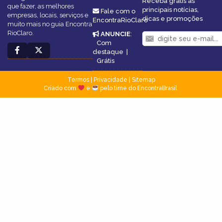
Receba grátis as
que fazer, as melhores
principais notícias,
Fale com o
empresas, locais, serviços e
dicas e promoções
EncontraRioClaro
muito mais no guia Encontra
RioClaro.
ANUNCIE
:
Com
destaque
|
Grátis
Termos
|
Privacidade
|
Sitemap
Criado com
e
pelo time do EncontraBrasil