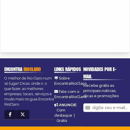
ENCONTRA
RIOCLARO
LINKS RÁPIDOS
NOVIDADES POR E-
MAIL
O melhor de Rio Claro num
Sobre
só lugar! Dicas, onde ir, o
EncontraRioClaro
Receba grátis as
que fazer, as melhores
principais notícias,
Fale com o
empresas, locais, serviços e
dicas e promoções
EncontraRioClaro
muito mais no guia Encontra
RioClaro.
ANUNCIE
:
Com
destaque
|
Grátis