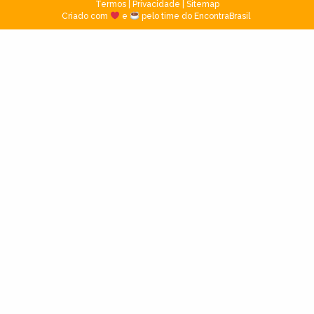
Termos
|
Privacidade
|
Sitemap
Criado com
e
pelo time do EncontraBrasil