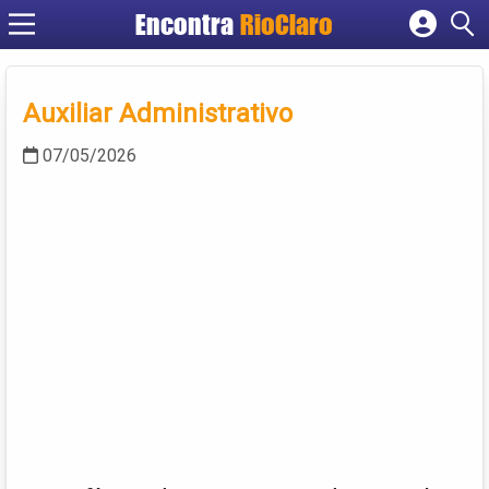
Encontra
RioClaro
Cadastrar empresa
Fazer login
Auxiliar Administrativo
Criar conta
07/05/2026