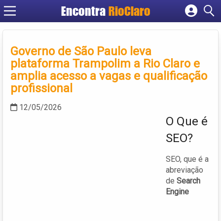
Encontra
RioClaro
Cadastrar empresa
Fazer login
Governo de São Paulo leva
Criar conta
plataforma Trampolim a Rio Claro e
amplia acesso a vagas e qualificação
profissional
12/05/2026
O Que é
SEO?
SEO, que é a
abreviação
de
Search
Engine