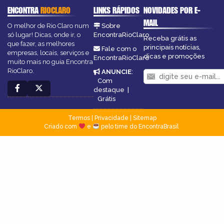
ENCONTRA
RIOCLARO
LINKS RÁPIDOS
NOVIDADES POR E-
MAIL
O melhor de Rio Claro num
Sobre
só lugar! Dicas, onde ir, o
EncontraRioClaro
Receba grátis as
que fazer, as melhores
principais notícias,
Fale com o
empresas, locais, serviços e
dicas e promoções
EncontraRioClaro
muito mais no guia Encontra
RioClaro.
ANUNCIE
:
Com
destaque
|
Grátis
Termos
|
Privacidade
|
Sitemap
Criado com
e
pelo time do EncontraBrasil