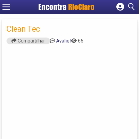
Encontra
RioClaro
Cadastrar empresa
Fazer login
Clean Tec
Criar conta
Compartilhar
Avalie!
65