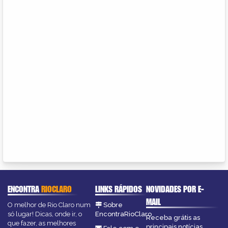
ENCONTRA
RIOCLARO
LINKS RÁPIDOS
NOVIDADES POR E-
MAIL
O melhor de Rio Claro num
Sobre
só lugar! Dicas, onde ir, o
EncontraRioClaro
Receba grátis as
que fazer, as melhores
principais notícias,