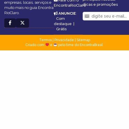
Fale com o
empresas, locais, serviços e
dicas e promoções
EncontraRioClaro
muito mais no guia Encontra
RioClaro.
ANUNCIE
:
Com
destaque
|
Grátis
Termos
|
Privacidade
|
Sitemap
Criado com
e
pelo time do EncontraBrasil